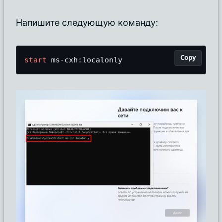
Напишите следующую команду:
Copy
start
 ms
-
cxh:localonly