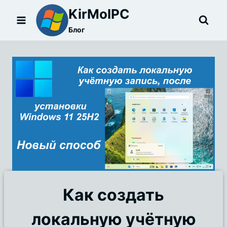
Перейти
KirMolPC
к
Блог
содержимому
Как создать
локальную учётную