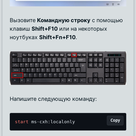
Вызовите
Командную строку
с помощью
клавиш
Shift+F10
или на некоторых
ноутбуках
Shift+Fn+F10
.
Напишите следующую команду:
Copy
start
 ms
-
cxh:localonly