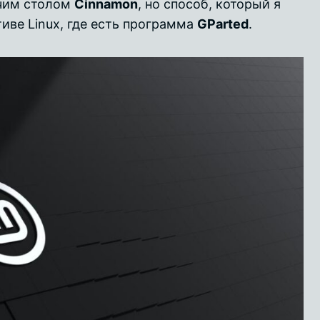
чим столом
Cinnamon
, но способ, который я
иве Linux, где есть программа
GParted
.