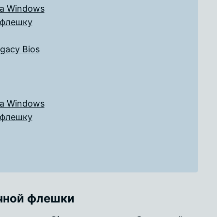
за Windows
 флешку
gacy Bios
за Windows
 флешку
очной флешки