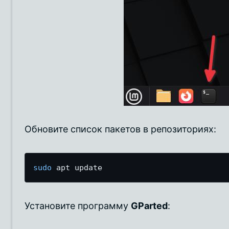
Обновите список пакетов в репозиториях:
sudo
 apt update
Установите программу
GParted
: