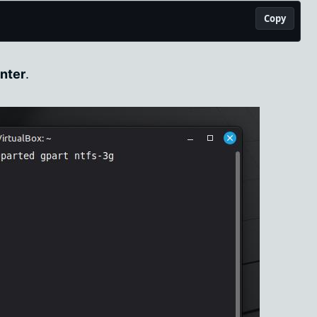
Copy
nter
.